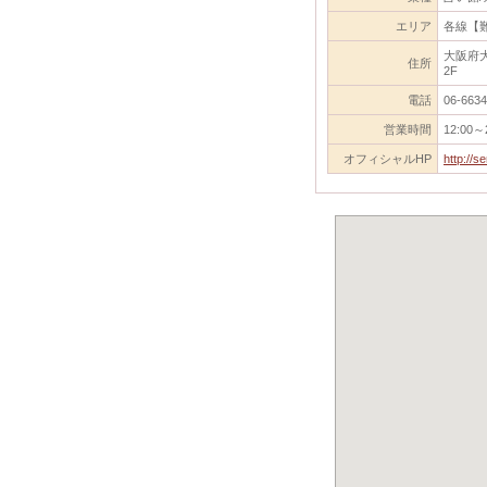
エリア
各線【
大阪府大
住所
2F
電話
06-6634
営業時間
12:00～
オフィシャルHP
http://se