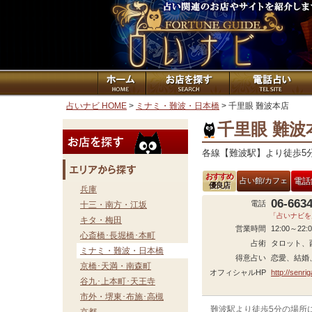
占いナビ HOME
>
ミナミ・難波・日本橋
> 千里眼 難波本店
千里眼 難波
各線【難波駅】より徒歩5分
おすすめ
占い館/カフェ
電話
優良店
兵庫
06-663
電話
十三・南方・江坂
「占いナビを
キタ・梅田
営業時間
12:00～22:
心斎橋･長堀橋･本町
占術
タロット、
ミナミ・難波・日本橋
得意占い
恋愛、結婚
京橋･天満・南森町
オフィシャルHP
http://senrig
谷九･上本町･天王寺
市外・堺東･布施･高槻
難波駅より徒歩5分の場所