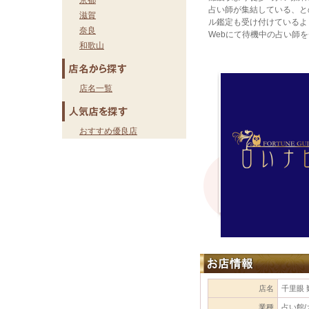
京都
占い師が集結している、と
滋賀
ル鑑定も受け付けているよ
奈良
Webにて待機中の占い師
和歌山
店名一覧
おすすめ優良店
店名
千里眼 
業種
占い館/