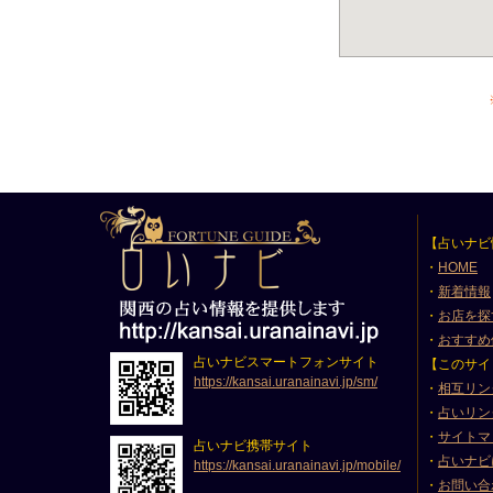
【占いナビ
・
HOME
・
新着情報
・
お店を探
・
おすすめ
占いナビスマートフォンサイト
【このサイ
https://kansai.uranainavi.jp/sm/
・
相互リン
・
占いリン
・
サイトマ
占いナビ携帯サイト
・
占いナビ
https://kansai.uranainavi.jp/mobile/
・
お問い合