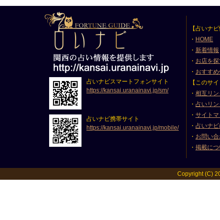
【占いナビ
・
HOME
・
新着情報
・
お店を探
・
おすすめ
占いナビスマートフォンサイト
【このサイ
https://kansai.uranainavi.jp/sm/
・
相互リン
・
占いリン
・
サイトマ
占いナビ携帯サイト
・
占いナビ
https://kansai.uranainavi.jp/mobile/
・
お問い合
・
掲載につ
Copyright (C) 