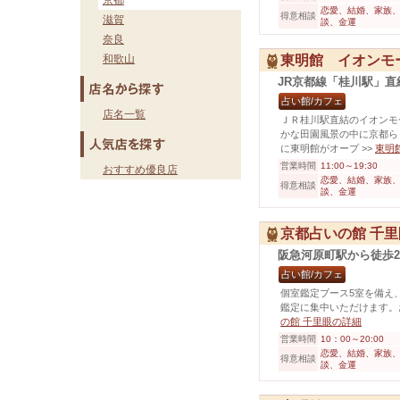
京都
恋愛、結婚、家族、
得意相談
滋賀
談、金運
奈良
東明館 イオンモ
和歌山
JR京都線「桂川駅」直
占い館/カフェ
店名一覧
ＪＲ桂川駅直結のイオンモ
かな田園風景の中に京都ら
に東明館がオープ
>>
東明
営業時間
11:00～19:30
おすすめ優良店
恋愛、結婚、家族、
得意相談
談、金運
京都占いの館 千里
阪急河原町駅から徒歩
占い館/カフェ
個室鑑定ブース5室を備え
鑑定に集中いただけます。
の館 千里眼の詳細
営業時間
10：00～20:00
恋愛、結婚、家族、
得意相談
談、金運