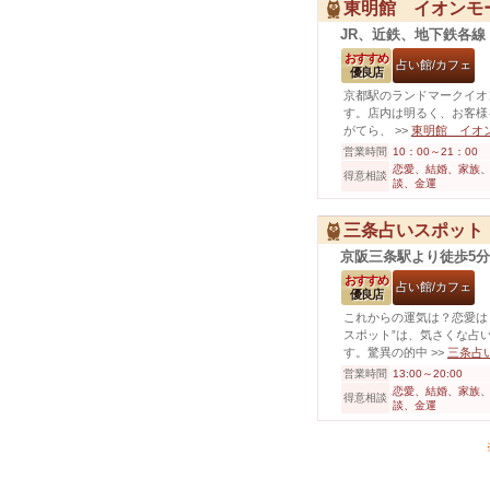
東明館 イオンモー
JR、近鉄、地下鉄各線
おすすめ
占い館/カフェ
優良店
京都駅のランドマークイオン
す。店内は明るく、お客様
がてら、
>>
東明館 イオン
営業時間
10：00～21：00
恋愛、結婚、家族、
得意相談
談、金運
三条占いスポット
京阪三条駅より徒歩5分
おすすめ
占い館/カフェ
優良店
これからの運気は？恋愛は
スポット”は、気さくな占
す。驚異の的中
>>
三条占
営業時間
13:00～20:00
恋愛、結婚、家族、
得意相談
談、金運