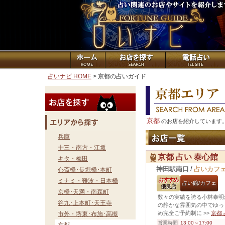
占いナビ HOME
> 京都の占いガイド
京都
のお店を紹介しています
兵庫
十三・南方・江坂
京都 占い 泰心館
キタ・梅田
神田駅南口
/
占いカフ
心斎橋･長堀橋･本町
おすすめ
ミナミ・難波・日本橋
占い館/カフェ
優良店
京橋･天満・南森町
数々の実績を誇る小林泰明
谷九･上本町･天王寺
の静かな雰囲気の中でゆっ
め完全ご予約制に
>>
京都
市外・堺東･布施･高槻
営業時間
13:00～17:00